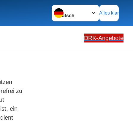
Sprache wechseln zu
Alles klar
DRK-Angebote
utzen
refrei zu
ut
st, ein
edient