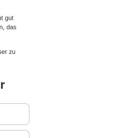
e
t gut
en, das
ser zu
r