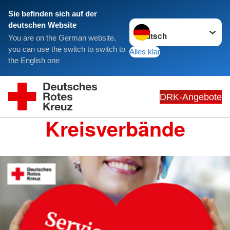
Sie befinden sich auf der
Sprache wechseln zu
deutschen Website
You are on the German website,
you can use the switch to switch to
Alles klar
the English one
DRK-Angebote
Kreisverbände