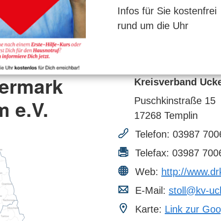
Infos für Sie kostenfrei
rund um die Uhr
kermark
Kreisverband Uck
 e.V.
Puschkinstraße 15
17268
Templin
Telefon:
03987 700
Telefax:
03987 700
Web:
http://www.d
E-Mail:
stoll@kv-uc
Karte:
Link zur Goo