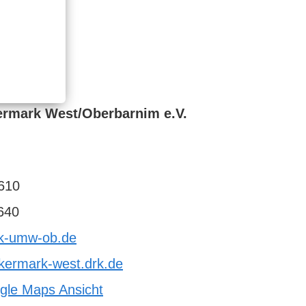
ermark West/Oberbarnim e.V.
610
640
rk-umw-ob.de
kermark-west.drk.de
gle Maps Ansicht