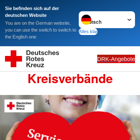
Sie befinden sich auf der
Sprache wechseln zu
deutschen Website
You are on the German website,
you can use the switch to switch to
Alles klar
the English one
DRK-Angebote
Kreisverbände