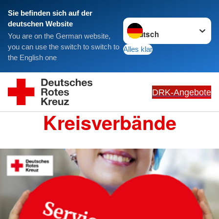
Sie befinden sich auf der
Sprache wechseln zu
deutschen Website
You are on the German website,
you can use the switch to switch to
Alles klar
the English one
DRK-Angebote
Kreisverbände