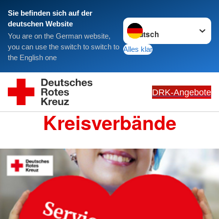
Sie befinden sich auf der
Sprache wechseln zu
deutschen Website
You are on the German website,
you can use the switch to switch to
Alles klar
the English one
DRK-Angebote
Kreisverbände