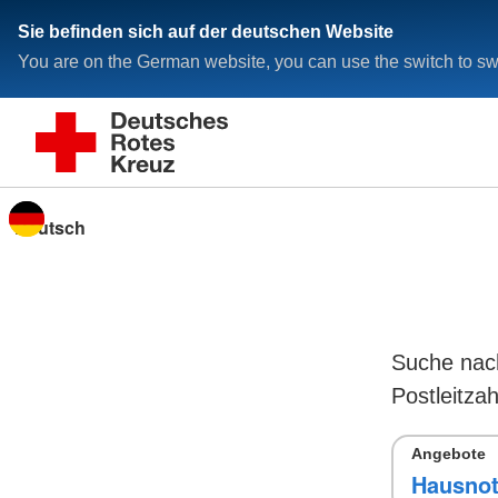
Sie befinden sich auf der deutschen Website
You are on the German website, you can use the switch to swi
Sprache wechseln zu
Suche nac
Postleitzah
Angebote