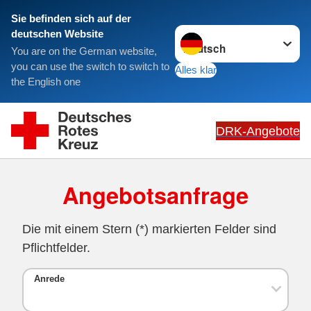
Sie befinden sich auf der
Sprache wechseln zu
deutschen Website
You are on the German website,
you can use the switch to switch to
Alles klar
the English one
DRK-Angebote
Angebotsanfrage
Die mit einem Stern (*) markierten Felder sind
Pflichtfelder.
Anrede